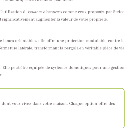
, du salon spacieux à la suite parentale.
’utilisation d’
isolants biosourcés
comme ceux proposés par Steico
 significativement augmenter la valeur de votre propriété.
 lames orientables, elle offre une protection modulable contre le
fermeture latérale, transformant la pergola en véritable pièce de vie
tion. Elle peut être équipée de systèmes domotiques pour une gestion
t.
n dont vous vivez dans votre maison. Chaque option offre des