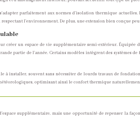
sign et d’aménagement intérieur, pouvant accueillir tout type de pièce
 s’adapter parfaitement aux normes d’isolation thermique actuelles. L
 respectant l’environnement. De plus, une extension bien conçue peut
dulable
ur créer un espace de vie supplémentaire semi-extérieur. Équipée de
 grande partie de l’année. Certains modèles intègrent des systèmes de 
cile à installer, souvent sans nécessiter de lourds travaux de fonda
 météorologiques, optimisant ainsi le confort thermique naturellemen
 d’espace supplémentaire, mais une opportunité de repenser la faço