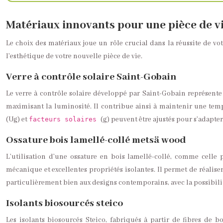
Matériaux innovants pour une pièce de v
Le choix des matériaux joue un rôle crucial dans la réussite de vot
l’esthétique de votre nouvelle pièce de vie.
Verre à contrôle solaire Saint-Gobain
Le verre à contrôle solaire développé par Saint-Gobain représente 
maximisant la luminosité. Il contribue ainsi à maintenir une te
(Ug) et
(g) peuvent être ajustés pour s’adapte
facteurs solaires
Ossature bois lamellé-collé metsä wood
L’utilisation d’une ossature en bois lamellé-collé, comme celle
mécanique et excellentes propriétés isolantes. Il permet de réalise
particulièrement bien aux designs contemporains, avec la possibilit
Isolants biosourcés steico
Les isolants biosourcés Steico, fabriqués à partir de fibres de b