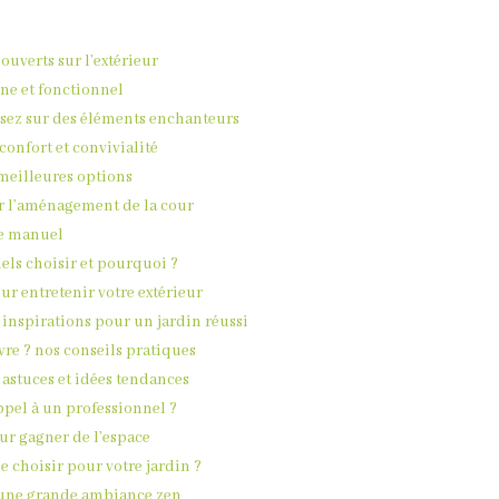
 ouverts sur l’extérieur
ne et fonctionnel
sez sur des éléments enchanteurs
onfort et convivialité
s meilleures options
er l’aménagement de la cour
ge manuel
uels choisir et pourquoi ?
our entretenir votre extérieur
 inspirations pour un jardin réussi
re ? nos conseils pratiques
 astuces et idées tendances
ppel à un professionnel ?
ur gagner de l’espace
le choisir pour votre jardin ?
r une grande ambiance zen