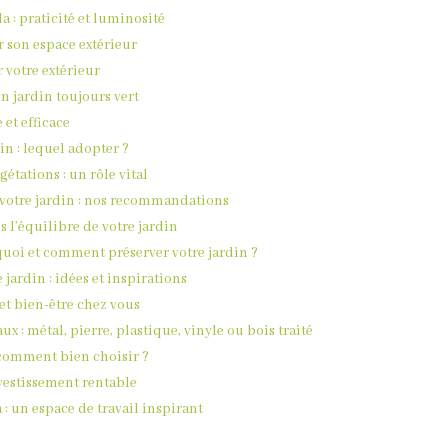
 : praticité et luminosité
r son espace extérieur
 votre extérieur
n jardin toujours vert
et efficace
in : lequel adopter ?
étations : un rôle vital
s votre jardin : nos recommandations
 l’équilibre de votre jardin
quoi et comment préserver votre jardin ?
jardin : idées et inspirations
e et bien-être chez vous
x : métal, pierre, plastique, vinyle ou bois traité
 comment bien choisir ?
vestissement rentable
 un espace de travail inspirant