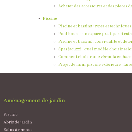
Acheter des accessoires et des pièces 
Piscine
Piscine et bassins : types et techniques
Pool house : un espace pratique et esth
Piscine et bassins : convivialité et dé
Spas jacuzzi : quel modèle choisir selo
Comment choisir une véranda en harmon
Projet de mini piscine extérieure : fai
Aménagement de jardin
Piscine
Abris de jardin
Bains à remous