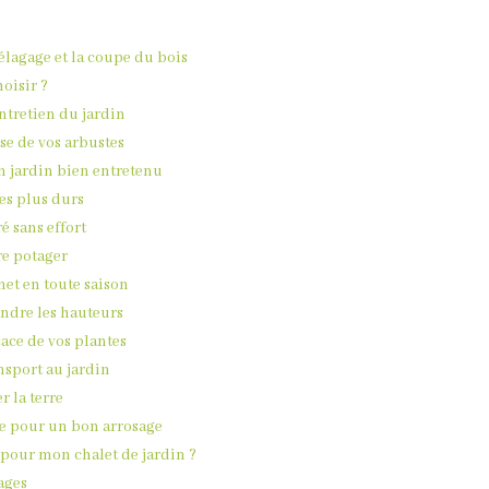
élagage et la coupe du bois
oisir ?
ntretien du jardin
ise de vos arbustes
un jardin bien entretenu
les plus durs
ré sans effort
re potager
net en toute saison
indre les hauteurs
icace de vos plantes
ansport au jardin
r la terre
le pour un bon arrosage
u pour mon chalet de jardin ?
sages