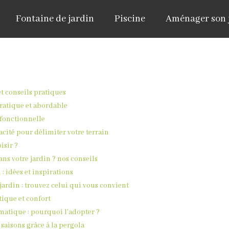
Fontaine de jardin
Piscine
Aménager son 
et conseils pratiques
pratique et abordable
 fonctionnelle
cacité pour délimiter votre terrain
isir ?
s votre jardin ? nos conseils
 : idées et inspirations
jardin : trouvez celui qui vous convient
tique et confort
atique : pourquoi l’adopter ?
s saisons grâce à la pergola