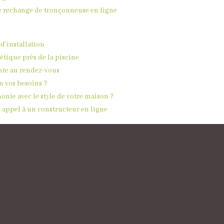
de rechange de tronçonneuse en ligne
 d’installation
étique près de la piscine
tente au rendez-vous
n vos besoins ?
ie avec le style de votre maison ?
re appel à un constructeur en ligne