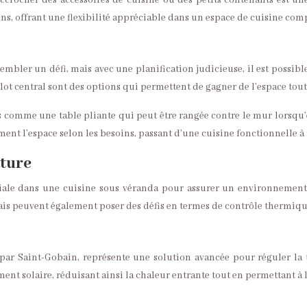
ccrocher des accessoires de cuisine ou des petits contenants est une
ins, offrant une flexibilité appréciable dans un espace de cuisine com
mbler un défi, mais avec une planification judicieuse, il est possib
ot central sont des options qui permettent de gagner de l’espace tout 
s comme une table pliante qui peut être rangée contre le mur lorsqu’e
nt l’espace selon les besoins, passant d’une cuisine fonctionnelle à 
ature
ciale dans une cuisine sous véranda pour assurer un environnement 
ais peuvent également poser des défis en termes de contrôle thermiqu
 par Saint-Gobain, représente une solution avancée pour réguler la
ent solaire, réduisant ainsi la chaleur entrante tout en permettant à 