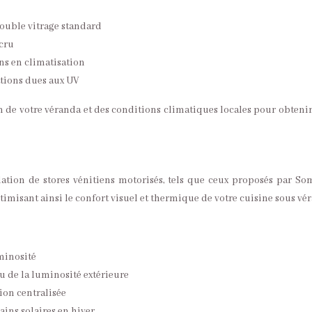
double vitrage standard
cru
ins en climatisation
tions dues aux UV
ion de votre véranda et des conditions climatiques locales pour obteni
llation de stores vénitiens motorisés, tels que ceux proposés par So
ptimisant ainsi le confort visuel et thermique de votre cuisine sous vé
minosité
u de la luminosité extérieure
ion centralisée
ains solaires en hiver