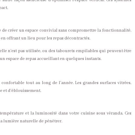
 autre façon astucieuse d’optimiser l’espace vertical. Ces systèmes
pact.
le de créer un espace convivial sans compromettre la fonctionnalité.
en offrant un lieu pour les repas décontractés.
lle n’est pas utilisée, ou des tabourets empilables qui peuvent être
un espace de repas accueillant en quelques instants.
confortable tout au long de l’année. Les grandes surfaces vitrées,
e et d’éblouissement.
 température et la luminosité dans votre cuisine sous véranda. Ces
la lumière naturelle de pénétrer.