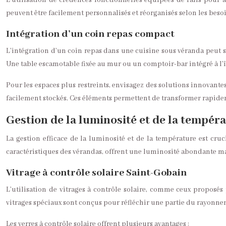
L’utilisation de crédences fonctionnelles équipées de rails pour a
peuvent être facilement personnalisés et réorganisés selon les beso
Intégration d’un coin repas compact
L’intégration d’un coin repas dans une cuisine sous véranda peut se
Une table escamotable fixée au mur ou un comptoir-bar intégré à l’îl
Pour les espaces plus restreints, envisagez des solutions innovante
facilement stockés. Ces éléments permettent de transformer rapideme
Gestion de la luminosité et de la tempér
La gestion efficace de la luminosité et de la température est cru
caractéristiques des vérandas, offrent une luminosité abondante m
Vitrage à contrôle solaire Saint-Gobain
L’utilisation de vitrages à contrôle solaire, comme ceux proposés
vitrages spéciaux sont conçus pour réfléchir une partie du rayonnem
Les verres à contrôle solaire offrent plusieurs avantages :