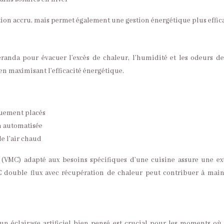
tion accru, mais permet également une gestion énergétique plus effica
randa pour évacuer l’excès de chaleur, l’humidité et les odeurs de
n maximisant l’efficacité énergétique.
quement placés
on automatisée
de l’air chaud
VMC) adapté aux besoins spécifiques d’une cuisine assure une extr
VMC double flux avec récupération de chaleur peut contribuer à ma
 éclairage artificiel bien pensé est crucial pour les moments où la